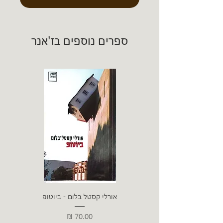
ספרים נוספים בז'אנר
אורלי קסטל בלום - ביוטופ
דייו
מחיר