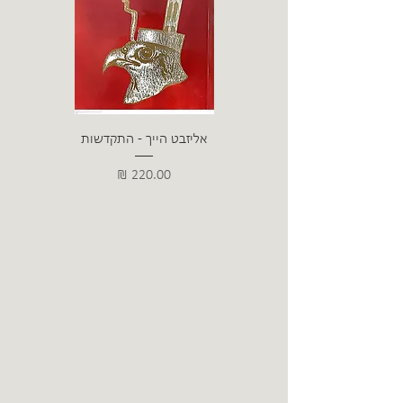
אליזבט הייך - התקדשות
הרב ש. 
מחיר