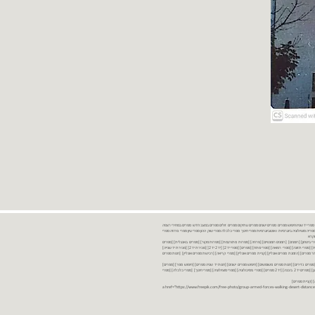
נות ספרים יד שניה ספרים משומשים ספרים חדשים ספרים יד 2 מכירת ספרים יד שניה ספרי יד שניהחיפוש ספרים ספרים ישנים ספרים עתיקים ספרים זולים ספרים במצב חדש ספרים במחירי רצפה
רים במבצע ספרים יד 2 ברמת גן ספרים יד 2 ביבנה יד 2 ספרים ספרי פסיכולוגיה ספריה סוציולוגיה ביוגרפיות ו אוטוביוגרפיות ספרי חינוך ספרי כלכלה ספרי שוק ההון ספרי עיון ספרי פרוזה ספרי
מקרא
ספרי ביטחון] [רומנים] [רומנים רומנטיים] [פרוזה] [ספרות מתורגמת] [ספרות מקור] [ספרים באנגלית] [ספרים
חדשים מהחנות] [ספרים מומלצים] [ספרי בישול] [ספרי עידן חדש] [ספרי עסקים] [ספרי מורשת] [מחזות] [ספרי שירה] [ספרי בריאות] [ספרי תזונה] [ספרי רפואה] [ספרי מתח] [ספרים] [ספרי יד 2[ [יד 2 יד 2[ [מכירת יד 2[ [מכירת יד שנייה]
 [ספרים יד 2[ [ספר] [ספרים יד 2[ [הזמנת ספרים] [יד 2 ספרים] [ספרים בזול] [אתר ספרים] [הזמנת ספרים אונליין] [קניית ספרים אונליין] [ספרי קריאה] [רכישת ספרים אונליין] [חנות ספרים
[ספרים נדירים] [חנות ספרים משומשים] [חיפוש ספרים ישנים] [חנות יד שניה ספרים] [חיפוש ספר] [ספרים]
[חנות ספרים זולים] [ספרים חדשים] [ספרים במחירי רצפה] [ספרים במשלוח חינם] [ספרים במשלוח עד הבית] [ספרים יד 2 ברמת גן] [ספרים יד 2 ביבנה] [יד 2 ספרים] [ספרי פסיכולוגיה] [ספרי סוציולוגיה] [ספרי חינוך] [ספרי כלכלה] [ספרי
 [קניית ספרים]
<a href="https://www.freepik.com/free-photo/group-armed-forces-walking-desert-distance-is