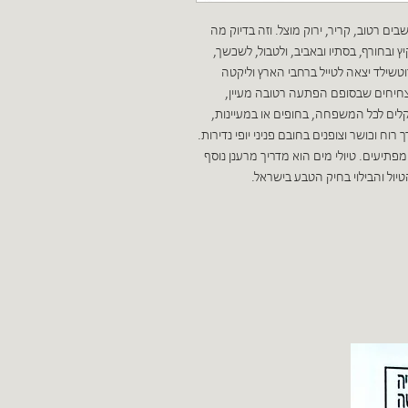
ים רטוב, קריר, ירוק מוצל. וזה בדיוק מה
ובחורף, בסתיו ובאביב, ולטבול, לשכשך,
וטשילד יצאה לטייל ברחבי הארץ וליקטה
 צחיחים שבסופם הפתעה רטובה מעיין,
וקלים לכל המשפחה, בחופים או במעיינות,
 רוח וכושר וצופנים בחובם פניני יופי נדירות.
יעים. טיולי מים הוא מדריך מרענן נוסף
ול והבילוי בחיק הטבע בישראל.