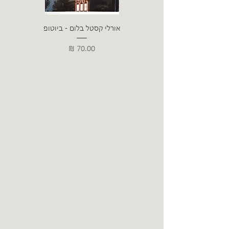
אורלי קסטל בלום - ביוטופ
דייו
מחיר