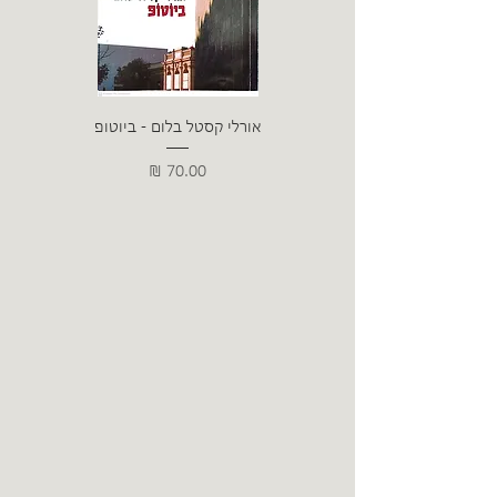
אורלי קסטל בלום - ביוטופ
דייו
מחיר