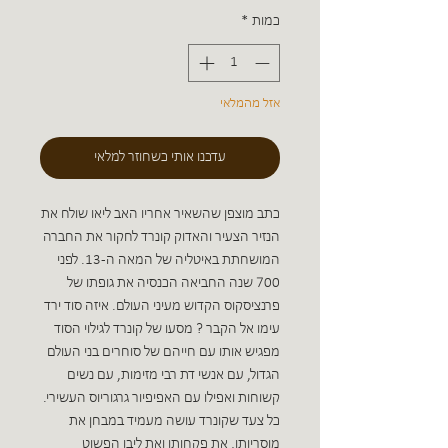
כמות
*
אזל מהמלאי
עדכנו אותי כשחוזר למלאי
כתב מוצפן שהשאיר אחריו האב ליאו שולח את
הנזיר הצעיר והאדוק קונרד לחקור את החברה
המושחתת באיטליה של המאה ה-13. לפני
700 שנה החביאה הכנסיה את גופתו של
פרנציסקוס הקדוש מעיני העולם. איזה סוד ירד
עימו אל הקבר ? מסעו של קונרד לגילוי הסוד
מפגיש אותו עם חייהם של סוחרים בני העולם
הגדול, עם אנשי דת רבי מזימות, עם נשים
קשוחות ואפילו עם האפיפיור גרגוריוס העשירי.
כל צעד שקונרד עושה מעמיד במבחן את
מוסריותו, את פקחותו ואת ליבו הפשוט