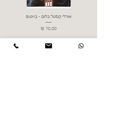
אורלי קסטל בלום - ביוטופ
דייו
מחיר