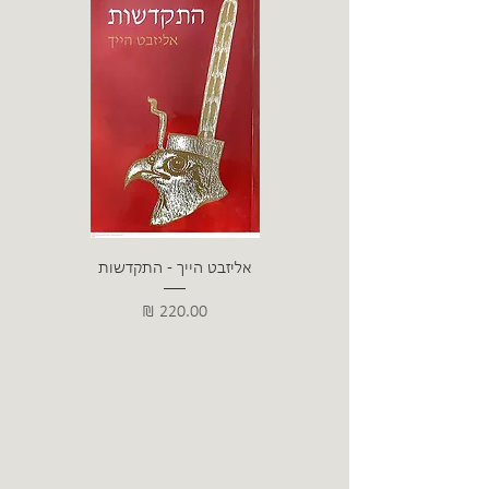
אליזבט הייך - התקדשות
הרב ש. 
מחיר