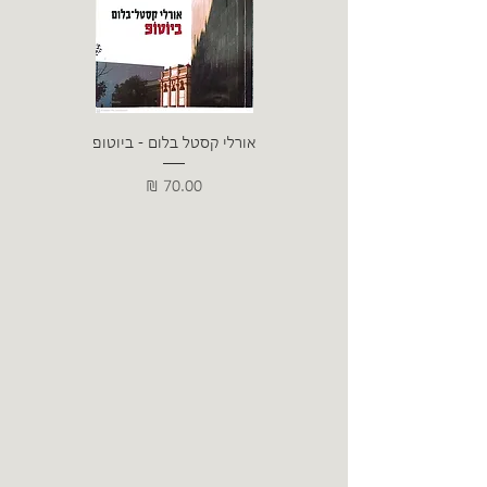
אורלי קסטל בלום - ביוטופ
דייו
מחיר