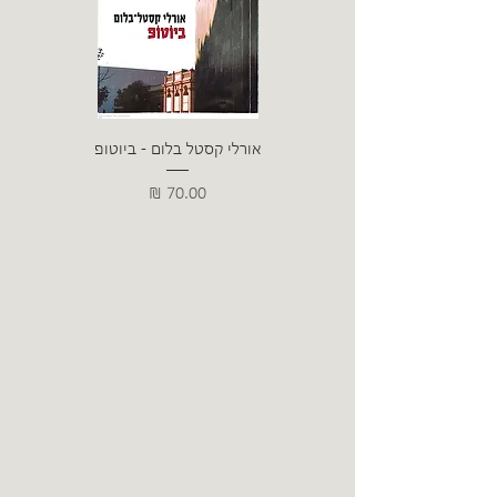
אורלי קסטל בלום - ביוטופ
דייו
מחיר