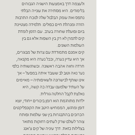
ולעצמה דרך באמצעות הישגיה הגבוהים
בלימודים. היא מסתירה את עונייה הבלתי
נתפס ואת עומק הבלבול שלה לנוכח התרבות
הזרה ומנהלת חיים כפולים: תלמידה מצטיינת
ביום ופועלת שחורה בערב. עם הזמן לומדת
קים לתמרן לא רק בין השפות אלא גם בין
העולמות השונים.
קים אמנם מתמודדת עם צרות של מבוגרים,
אך היא עדיין נערה, וככל נערה היא מקנאה,
חרדה וחווה אהבה ראשונה. וכשרגשותיה כלפי
נער נאה וטוב לב שעובד איתה במפעל – אך
אינו שותף לכישרונה ולשאיפותיה – מאיימים
על העתיד שלמענו עבדה כה קשה, היא
נאלצת לקבל החלטה גורלית.
ילדות מתורגמת הוא רומן ביכורים ייחודי, יוצא
דופן ומרגש, הממחיש היטב את הקונפליקטים
הכרוכים בהתבגרות בין שני עולמות ופותח
צוהר לעולם שרק לעתים רחוקות מתואר
בצלילות כזאת. דרך עיניה של קים צ'אנג