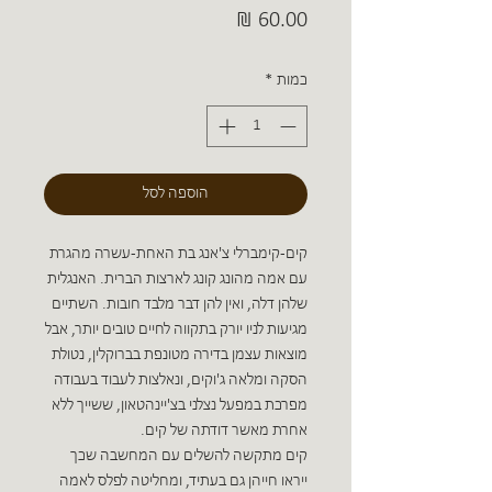
מחיר
כמות
*
הוספה לסל
קים-קימברלי צ'אנג בת האחת-עשרה מהגרת
עם אמה מהונג קונג לארצות הברית. האנגלית
שלהן דלה, ואין להן דבר מלבד חובות. השתיים
מגיעות לניו יורק בתקווה לחיים טובים יותר, אבל
מוצאות עצמן בדירה מטונפת בברוקלין, נטולת
הסקה ומלאה ג'וקים, ונאלצות לעבוד בעבודה
מפרכת במפעל נצלני בצ'יינהטאון, ששייך ללא
אחרת מאשר דודתה של קים.
קים מתקשה להשלים עם המחשבה שכך
ייראו חייהן גם בעתיד, ומחליטה לפלס לאמה