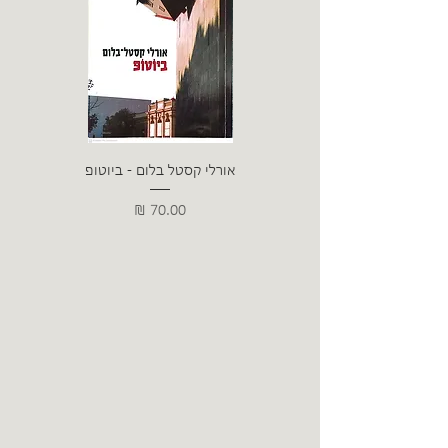
אורלי קסטל בלום - ביוטופ
דייו
מחיר