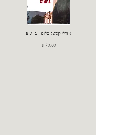
אורלי קסטל בלום - ביוטופ
דייו
מחיר