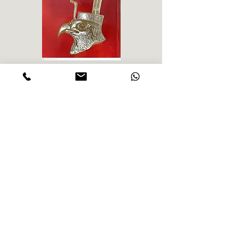
אליזבט הייך - התקדשות
הרב ש. 
מחיר