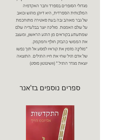
מגדולי הסופרים בספרד וחבר האקדמיה
המלכותית הספרדית, היא דיוקן מרגש וכואב
של גבר מאוהב ובה בעת סאטירה מתוחכמת
על עולם האמנות. מולינה יוצר בבלעדיה עולם
שמתעתע בקוראים מן הרגע הראשון, ומעצב
את הממשי כהבזק חולף וחמקמק.
"מוֹלינָה מזמין את קוראיו למסע אל תוך נפשו
של אדם רגיל שחי את חייו הרגילים. התוצאה
יוצאת מגדר הרגיל." (וושינגטון פוסט)
ספרים נוספים בז'אנר