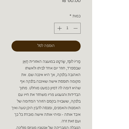
מחיר
כמות
*
הוספה לסל
מַריוֹ לוֹפֶּז, שַׂרטָט במועצה האזורית חַאֶן
שבספרד, חוזר יום אחד לביתו ולאשתו
האהובה בלנקה, אך היא איננה שם. את
מקומה תופסת אישה שאיננה בלנקה אף
שהיא דומה לה דמיון כמעט מוחלט. מתוך
הבדידות והגעגוע מריו משחזר את חייו עם
בלנקה, ששבויה בקסם הזוהר המדומה של
האמנות והאמנים, ומנסה להבין היכן טעה ואיך
איבד אותה - ומיהי אותה אישה מוכרת כל כך
ועם זאת זרה.
הנובלה המבריקה של אנטוניו מוּניוֹס מוֹלינָה,