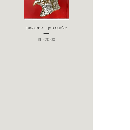
אליזבט הייך - התקדשות
הרב ש. 
מחיר