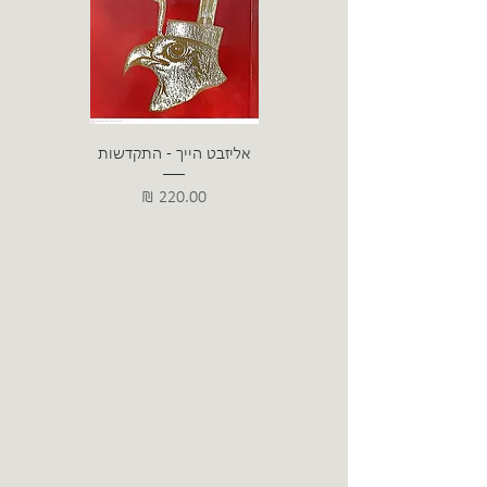
אליזבט הייך - התקדשות
הרב ש. 
מחיר