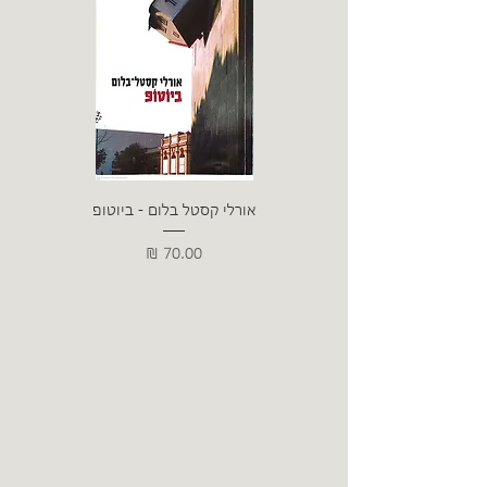
אורלי קסטל בלום - ביוטופ
דייו
מחיר