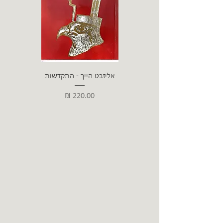
אליזבט הייך - התקדשות
הרב ש. 
מחיר