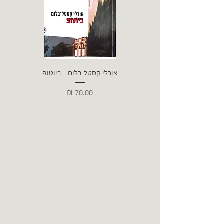
אורלי קסטל בלום - ביוטופ
דייו
מחיר