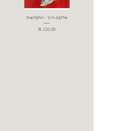
אליזבט הייך - התקדשות
הרב ש. 
מחיר