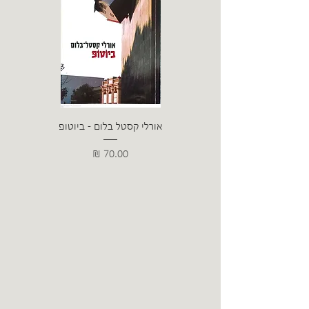
אורלי קסטל בלום - ביוטופ
דייו
מחיר