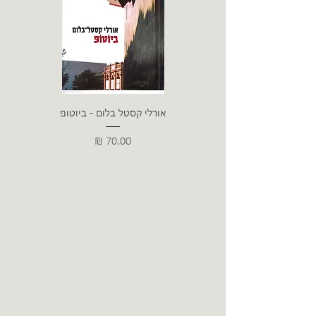
אורלי קסטל בלום - ביוטופ
דייו
מחיר