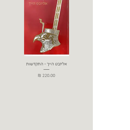
אליזבט הייך - התקדשות
הרב ש. 
מחיר