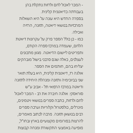
- המכר לאכול לחם ולרזות נתקלת בהן
בעבודתה כדיאטנית קלינית.
בספרה החדש היא עונה על היא השאלות
המרכזיות בנושאי דיאטה, תזונה, הרזיה
ואכילה.
כמו - כן כולל הספר פרק על עקרונות דיאטת
הלחם, שעמדה במרכז ספרה הקודם,
ותפריטים ליישום הדיאטה. מגוון מתכונים
לעצלנים, כאלה שגם סרבני בישול מובהקים
יצליחו בהם, חותמים את הספר.
אולגה רז, דיאטנית קלינית, היא בעלת תואר
שני בביוכימיה ותזונה ומנהלת היחידה לתזונה
ודיאטה במרכז הרפואי תל - אביב ע"ש
סוראסקי. אולגה חיברה את רב - המכר לאכול
לחם ולרזות, כתבה ספרים בנושאי ויטמינים,
מינרלים, כולסטרול וקלוריות וערכה ספרים
רבים בנושאן תזונה. מרבה לכתוב מאמרים,
להרצות בפורומים מקצועיים בארץ ובחו"ל,
מופיעה באמצעי התקשורת ומנחה קבוצות