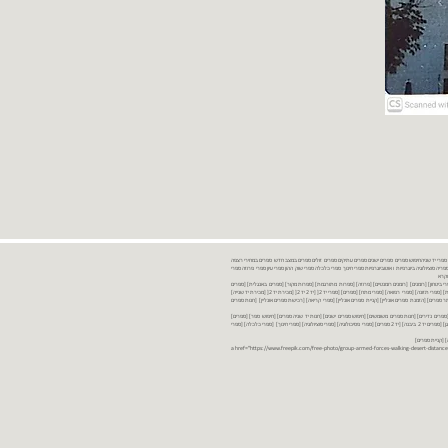
נות ספרים יד שניה ספרים משומשים ספרים חדשים ספרים יד 2 מכירת ספרים יד שניה ספרי יד שניהחיפוש ספרים ספרים ישנים ספרים עתיקים ספרים זולים ספרים במצב חדש ספרים במחירי רצפה
רים במבצע ספרים יד 2 ברמת גן ספרים יד 2 ביבנה יד 2 ספרים ספרי פסיכולוגיה ספריה סוציולוגיה ביוגרפיות ו אוטוביוגרפיות ספרי חינוך ספרי כלכלה ספרי שוק ההון ספרי עיון ספרי פרוזה ספרי
מקרא
ספרי ביטחון] [רומנים] [רומנים רומנטיים] [פרוזה] [ספרות מתורגמת] [ספרות מקור] [ספרים באנגלית] [ספרים
חדשים מהחנות] [ספרים מומלצים] [ספרי בישול] [ספרי עידן חדש] [ספרי עסקים] [ספרי מורשת] [מחזות] [ספרי שירה] [ספרי בריאות] [ספרי תזונה] [ספרי רפואה] [ספרי מתח] [ספרים] [ספרי יד 2[ [יד 2 יד 2[ [מכירת יד 2[ [מכירת יד שנייה]
 [ספרים יד 2[ [ספר] [ספרים יד 2[ [הזמנת ספרים] [יד 2 ספרים] [ספרים בזול] [אתר ספרים] [הזמנת ספרים אונליין] [קניית ספרים אונליין] [ספרי קריאה] [רכישת ספרים אונליין] [חנות ספרים
[ספרים נדירים] [חנות ספרים משומשים] [חיפוש ספרים ישנים] [חנות יד שניה ספרים] [חיפוש ספר] [ספרים]
[חנות ספרים זולים] [ספרים חדשים] [ספרים במחירי רצפה] [ספרים במשלוח חינם] [ספרים במשלוח עד הבית] [ספרים יד 2 ברמת גן] [ספרים יד 2 ביבנה] [יד 2 ספרים] [ספרי פסיכולוגיה] [ספרי סוציולוגיה] [ספרי חינוך] [ספרי כלכלה] [ספרי
 [קניית ספרים]
<a href="https://www.freepik.com/free-photo/group-armed-forces-walking-desert-distance-is