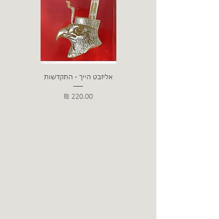
אליזבט הייך - התקדשות
הרב ש. 
מחיר