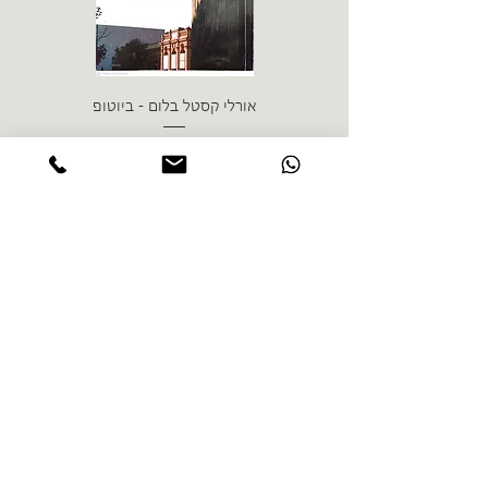
אורלי קסטל בלום - ביוטופ
דייו
מחיר