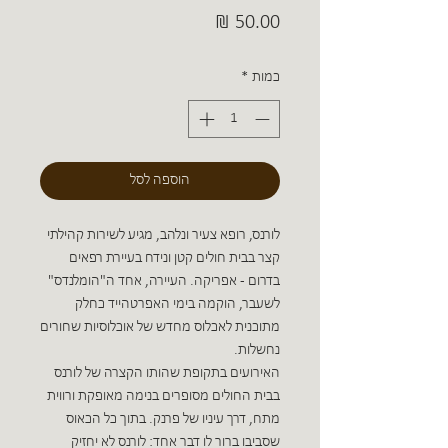
מחיר
כמות
*
הוספה לסל
לורנס, רופא צעיר ונלהב, מגיע לשירות קהילתי
קצר בבית חולים קטן ונידח בעיירת רפאים
בדרום - אפריקה. העיירה, אחד ה"הומלנדס"
לשעבר, הוקמה בימי האפרטהייד כחלק
מתוכנית לאכלוס מחדש של אוכלוסיות שחורים
נחשלות.
האירועים בתקופת שהותו הקצרה של לורנס
בבית החולים מסופרים בנימה מאופקת ורווית
מתח, דרך עיניו של פרנק. בתוך כל הכאוס
שסביבו ברור לו דבר אחד: לורנס לא יחזיק