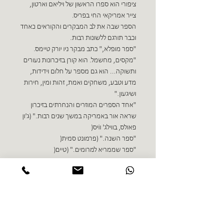
ציפורי הוא ספרו הראשון של ויליאם וארטון,
צייר אמריקאי החי בפריס.
הספר שבה את לב המבקרים והקוראים כאחד
וכבר תורגם ללשונות רבות.
"ספר מופלא," כתב מבקר ניו יורק טיימס.
"מקסים, מחשמל. הוא קורן בזיכרונות נעורים
ותשוקה... הוא גם מספר על חלום וידידות,
מדע וטבע, משחקים ואמת, זהות ומין, חירות
ושיגעון."
"אחד הספרים המוזרים והנחרתים בזיכרון
שראה אור באמריקה במשך שנים רבות." (ג'ון
פאולס, בווילג' ווֹיס(
"ספר השנה." (פרמונט סמית(
"ספר שממריא למרומים." (טיים(
ספרים נוספים בז'אנר