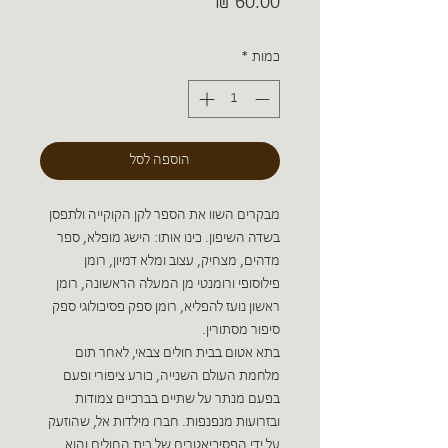
מחיר
כמות
*
הוספה לסל
מבקרים השוו את הספר לקן הקוקייה ולתפסן
בשדה השיפון. כינו אותו: הישג מופלא, ספר
מדהים, מצחיק, עצוב ומלא דמיון, רומן
פילוסופי ורומנטי מן המעלה הראשונה, רומן
ראשון נועז להפליא, רומן ספק פסיכולוגי ספק
סיפור מסתורין.
בתא אטום בבית חולים צבאי, לאחר תום
מלחמת העולם השנייה, כורע ציפורי ופעם
בפעם מנתר על שתיים בברכיים צמודות
ובזרועות מנפנפות. חברו מילדות אל, שהוזעק
על ידי הפסיכיאטרים של בית החולים והוא