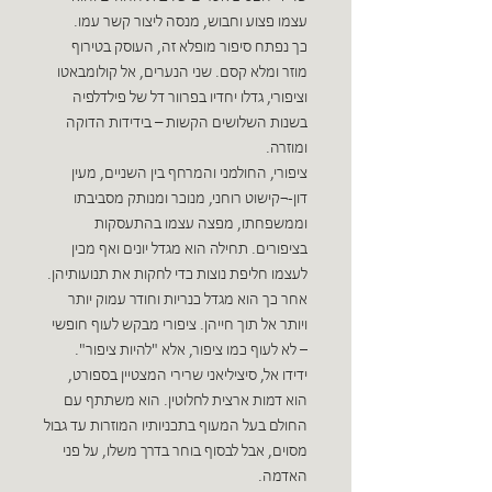
עצמו פצוע וחבוש, מנסה ליצור קשר עמו.
כך נפתח סיפור מופלא זה, העוסק בטירוף
מוזר ומלא קסם. שני הנערים, אל קולומבאטו
וציפורי, גדלו יחדיו בפרוור דל של פילדלפיה
בשנות השלושים הקשות – בידידות הדוקה
ומוזרה.
ציפורי, החולמני והמרחף בין השניים, מעין
דון-¬קישוט רוחני, מנוכר ומנותק מסביבתו
וממשפחתו, מפצה עצמו בהתעסקות
בציפורים. תחילה הוא מגדל יונים ואף מכין
לעצמו חליפת נוצות כדי לחקות את תנועותיהן.
אחר כך הוא מגדל כנריות וחודר עמוק יותר
ויותר אל תוך חייהן. ציפורי מבקש לעוף חופשי
– לא לעוף כמו ציפור, אלא "להיות ציפור".
ידידו אל, סיציליאני שרירי המצטיין בספורט,
הוא דמות ארצית לחלוטין. הוא משתתף עם
החולם בעל המעוף בתכניותיו המוזרות עד גבול
מסוים, אבל לבסוף בוחר בדרך משלו, על פני
האדמה.