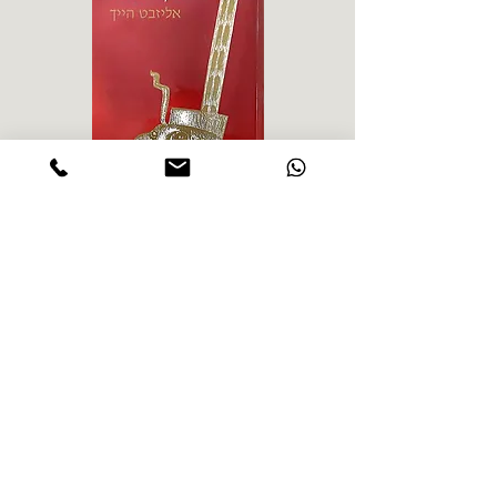
אליזבט הייך - התקדשות
הרב ש. 
מחיר