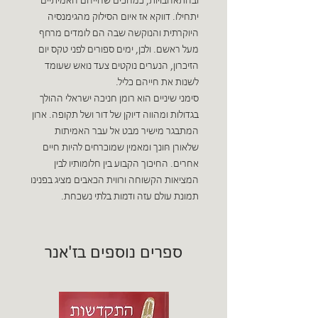
ובהתאהבויות, כמחכים שחייהם האמיתיים
יתחילו. דווקא אז איום הסילוק מהגימנסיה
היוקרתית והנוקשה שבה הם לומדים מרחף
מעל ראשם. ולכן, ימים ספורים לפני טקס יום
הזיכרון, הנערים נוקטים צעד נואש שעומד
לשנות את חייהם כליל.
סימני שיניים הוא רומן חניכה ישראלי ההולך
בגדולות ומהווה דיוקן של דור ושל תקופה. ארון
המתבגר מישיר מבט אל עבר האמיתות
שלאורן חּונך ומאמין שמוכרחים להיות חיים
אחרים. החיכוך הקבוע בין חלומותיו לבין
המציאות הקשוחה ורווית הכאבים מציג בפנינו
תמונת עולם עזה ודמות בלתי נשכחת.
ספרים נוספים בז'אנר