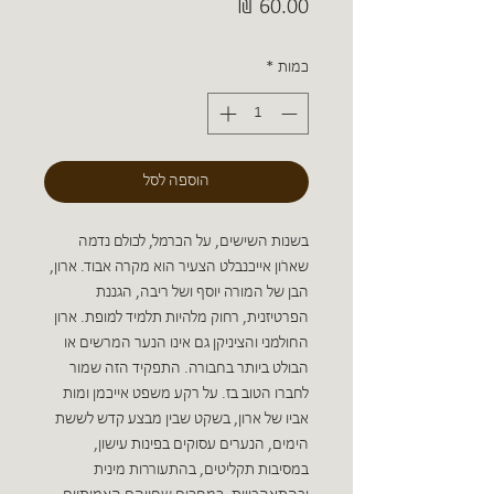
מחיר
כמות
*
הוספה לסל
בשנות השישים, על הכרמל, לכולם נדמה
שארֹון אייכנבלט הצעיר הוא מקרה אבוד. ארון,
הבן של המורה יוסף ושל ריבה, הגננת
הפרטיזנית, רחוק מלהיות תלמיד למופת. ארון
החולמני והציניקן גם אינו הנער המרשים או
הבולט ביותר בחבורה. התפקיד הזה שמור
לחברו הטוב בז. על רקע משפט אייכמן ומות
אביו של ארון, בשקט שבין מבצע קדש לששת
הימים, הנערים עסוקים בפינות עישון,
במסיבות תקליטים, בהתעוררות מינית