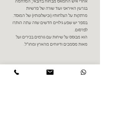
אחרי איש החמאס מבחוח בדובאי; המלחמה
בגרעין האיראני ועוד שורה של פרשיות
מרתקות על הצלחותיו (וכישלונותיו) של המוסד.
בספר יש שפע גילויים חדשים שזה עתה הותרו
לפרסום.
הוא מבוסס על שיחות עם גורמים בכירים ועל
מאות מסמכים ודיווחים מהארץ ומחו"ל.
ספרים נוספים בז'אנר