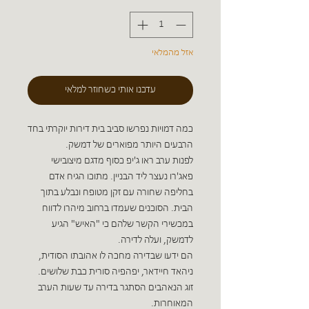
אזל מהמלאי
עדכנו אותי כשחוזר למלאי
כמה דמויות נפרשו סביב בית דירות יוקרתי בחד
הרבעים היותר מפוארים של דמשק.
לפנות ערב ראו ג'יפ כסוף מדגם מיצובישי
פאג'רו נעצר ליד הבניין. מתוכו הגיח אדם
בחליפה שחורה עם זקן מטופח ונבלע בתוך
הבית. הסוכנים שעמדו ברחוב מיהרו לדווח
במכשירי הקשר שלהם כי "האיש" הגיע
לדמשק, ועלה לדירה.
הם ידעו שבדירה מחכה לו אהובתו הסודית,
ניהאד חיידאר, יפהפיה סורית כבת שלושים.
זוג הנאהבים הסתגר בדירה עד שעות הערב
המאוחרות.