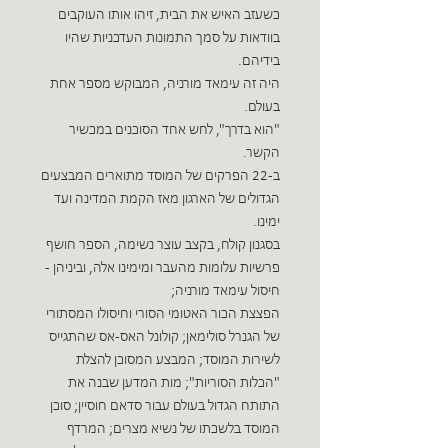
כשעזב האיש את הבית, זיהו אותו העוקבים
בוודאות על סמך התמונות העדכניות שהיו
בידיהם.
היה זה עימאד מורניה, המבוקש מספר אחת
בעולם.
"הוא בדרך", לחש אחד הסוכנים במכשיר
הקשר.
ב-22 הפרקים של המוסד מתוארים המבצעים
הגדולים של הארגון מאז הקמת המדינה ועד
ימינו.
בסגנון קולח, בקצב עוצר נשימה, הספר חושף
פרשיות עלומות מהעבר ומימינו אלה, וביניהן -
חיסול עימאד מורניה;
הפצצת הכור האטומי הסורי וחיסולו המסתורי
של הגנרל סולימאן; קולונל האס-אס שהתגייס
לשירות המוסד; המבצע המסוכן להצלת
"הכלות הסוריות"; מות המדען שבנה את
התותח הגדול בעולם עבור סדאם חוסיין; סוכן
המוסד בלשכתו של נשיא מצרים; המרדף