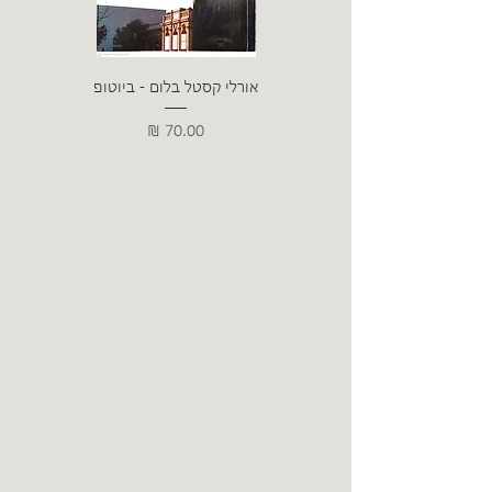
אורלי קסטל בלום - ביוטופ
דייו
מחיר