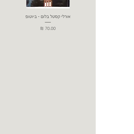
אורלי קסטל בלום - ביוטופ
דייו
מחיר