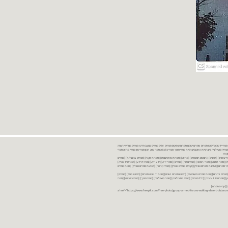
נות ספרים יד שניה ספרים משומשים ספרים חדשים ספרים יד 2 מכירת ספרים יד שניה ספרי יד שניהחיפוש ספרים ספרים ישנים ספרים עתיקים ספרים זולים ספרים במצב חדש ספרים במחירי רצפה
רים במבצע ספרים יד 2 ברמת גן ספרים יד 2 ביבנה יד 2 ספרים ספרי פסיכולוגיה ספריה סוציולוגיה ביוגרפיות ו אוטוביוגרפיות ספרי חינוך ספרי כלכלה ספרי שוק ההון ספרי עיון ספרי פרוזה ספרי
מקרא
ספרי ביטחון] [רומנים] [רומנים רומנטיים] [פרוזה] [ספרות מתורגמת] [ספרות מקור] [ספרים באנגלית] [ספרים
חדשים מהחנות] [ספרים מומלצים] [ספרי בישול] [ספרי עידן חדש] [ספרי עסקים] [ספרי מורשת] [מחזות] [ספרי שירה] [ספרי בריאות] [ספרי תזונה] [ספרי רפואה] [ספרי מתח] [ספרים] [ספרי יד 2[ [יד 2 יד 2[ [מכירת יד 2[ [מכירת יד שנייה]
 [ספרים יד 2[ [ספר] [ספרים יד 2[ [הזמנת ספרים] [יד 2 ספרים] [ספרים בזול] [אתר ספרים] [הזמנת ספרים אונליין] [קניית ספרים אונליין] [ספרי קריאה] [רכישת ספרים אונליין] [חנות ספרים
[ספרים נדירים] [חנות ספרים משומשים] [חיפוש ספרים ישנים] [חנות יד שניה ספרים] [חיפוש ספר] [ספרים]
[חנות ספרים זולים] [ספרים חדשים] [ספרים במחירי רצפה] [ספרים במשלוח חינם] [ספרים במשלוח עד הבית] [ספרים יד 2 ברמת גן] [ספרים יד 2 ביבנה] [יד 2 ספרים] [ספרי פסיכולוגיה] [ספרי סוציולוגיה] [ספרי חינוך] [ספרי כלכלה] [ספרי
 [קניית ספרים]
<a href="https://www.freepik.com/free-photo/group-armed-forces-walking-desert-distance-is