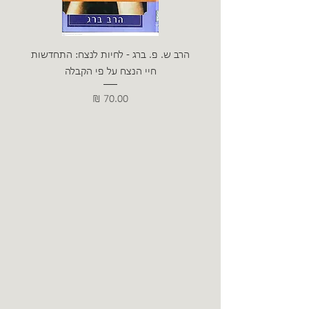
הרב ש. פ. ברג - לחיות לנצח: התחדשות
ניצה 
חיי הנצח על פי הקבלה
מחיר