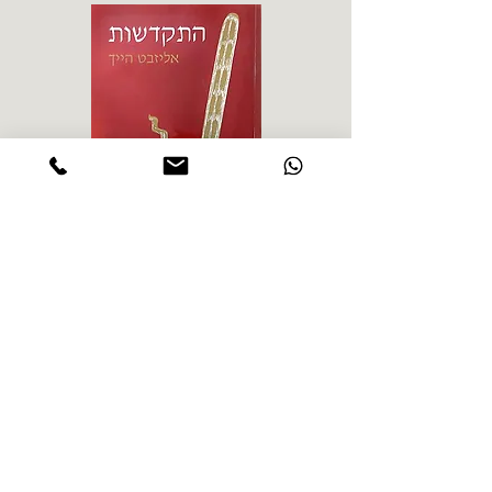
אליזבט הייך - התקדשות
הרב ש. 
מחיר