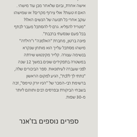
אישה אחרת, וביום שלאחר מכן עוד מישהי..
האם זו טעות? אולי צירוף מקרים? או שמישהו
עוקב אחרי כל תנועה של הנשים האלו?
"מטריד להפליא. גרם לי להסתכל מעבר לכתף
בכל פעם שנסעתי ברכבת".
פיונה ברטון, מחברת "האלמנה" ו"הילדה"
מישהו מסתכל עלייך הוא מותחן שנקרא
בנשימה עצורה. קלייר מקינטוש שירתה
במשטרה בתפקידים שונים במשך 12 שנה
לפני שעברה לעיתונאות. ספר הביכורים שלה,
"נתתי לך ללכת", הגיע למקום הראשון
ברשימת רבי-המכר של "הניו יורק טיימס", זכה
בשבחי הביקורת ובפרסים רבים ותורגם ליותר
מ-30 שפות.
ספרים נוספים בז'אנר