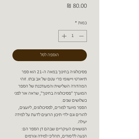
מחיר
כמות
*
הוספה לסל
פסיכולוגיה בחינוך במאה ה-21 הוא ספר
תיאורטי ויישומי פרי עטם של אב ובתו. זוהי
המהדורה השלישית והמעודכנת של הספר
המוערך "פסיכולוגיה בחינוך", שראה אור לפני
כשלושים שנים.
הספר מיועד למורים, לפסיכולוגים, ליועצים,
להורים וגם ילדי תיכון הרוצים לדעת על למידה
יעילה.
הנושאים העיקריים שבהם דן הספר הם:
הנעה ללימודים, תהליכי למידה וגורמים