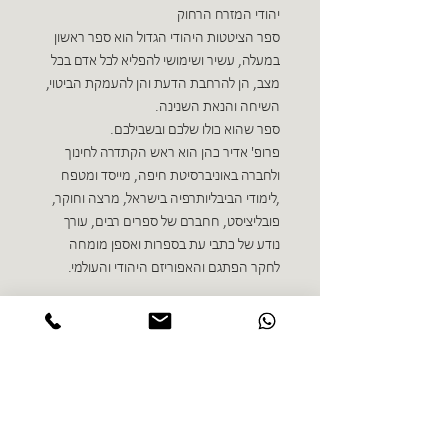
יהודי המזרח הרחוק
ספר הציטטות היהודי הגדול הוא ספר ראשון
במעלה, עשיר ושימושי להפליא לכל אדם בכל
מצב, הן להרחבת הדעת והן להעמקת הביטוי,
השיחה והנאת השנינה.
ספר שהוא כולו שלכם ובשבילכם.
פרופ' אדיר כהן הוא ראש הקתדרה לחינוך
ולחברה באוניברסיטת חיפה, מייסד ומטפח
,לימודי הביבליותרפיה בישראל, מרצה וחוקר,
פובליציסט, חחברם של ספרים רבים, עורך
נודע של כתבי עת בספרות ואספן מומחה
לחקר הפתגם והאפוריזם היהודי והעולמי.
ספרים נוספים בז'אנר