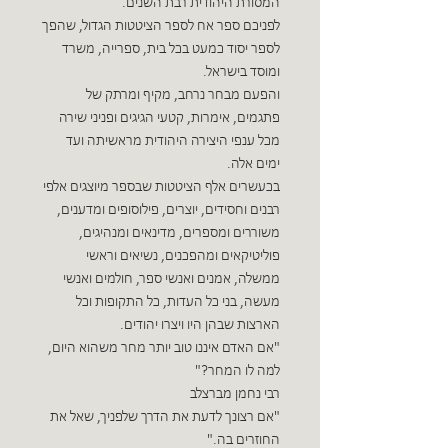
המסורת היהודית רבת השנים.
לפניכם ספר אח לספר הציטטות הגדול, שהפך
לספר יסוד כמעט בכל בית, ספרייה, משרד
ומוסד בישראל.
והפעם מבחר נרחב, מקיף ומרתק של
פתגמים, אימרות, קטעי הגיגים ופניני שירה
מכל ענפי היצירה היהודית מראשיתה ועד
ימים אלה.
בכעשרים אלף הציטטות שבספר מיוצגים אלפי
רבנים וחסידים, יוצרים, פילוסופים ומדענים,
משוררים ומספרים, מדינאים ומנהיגים,
פוליטיקאים ומהפכנים, נשיאים וראשי
ממשלה, אמנים ואנשי ספר, חולמים ואנשי
מעשה, בני כל העדות, כל התקופות וכל
הארצות שבהן היו ויצרו יהודים.
"אם האדם איננו טוב יותר מחר משהוא היום,
למה לו המחר?"
רבי נחמן מברצלב
"אם רצונך לדעת את הדרך שלפניך, שאל את
החוזרים בה."