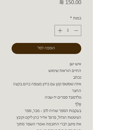
מחיר
כמות
*
הוספה לסל
איש ישן
החיים הוראות שימוש
נכתב
איזה טוסטוס קטן עם כידון מצופה כרום בקצה
החצר
גולדמונד ספרים יד-שניה
אָלףֶ
בעקבות הספר שהיה לרב - מכר, ספר
הציטטות הגדול, פרופ' אדיר כהן ליקט וקיבץ
את מיטב דברי החוכמה ואמרי השפר מתוך