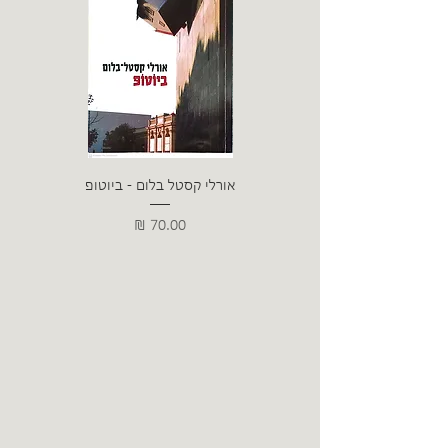
אורלי קסטל בלום - ביוטופ
דייו
מחיר