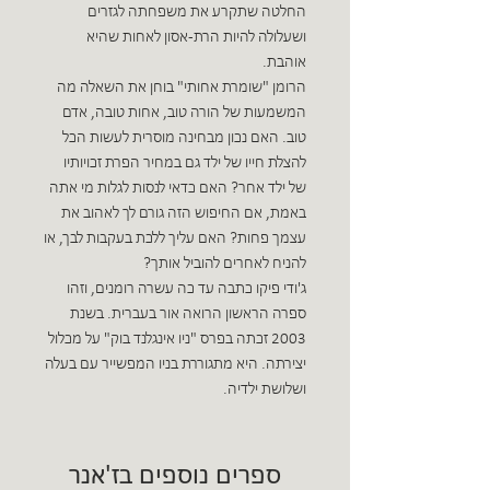
החלטה שתקרע את משפחתה לגזרים
ושעלולה להיות הרת-אסון לאחות שהיא
אוהבת.
הרומן "שומרת אחותי" בוחן את השאלה מה
המשמעות של הורה טוב, אחות טובה, אדם
טוב. האם נכון מבחינה מוסרית לעשות הכל
להצלת חייו של ילד גם במחיר הפרת זכויותיו
של ילד אחר? האם כדאי לנסות לגלות מי אתה
באמת, אם החיפוש הזה גורם לך לאהוב את
עצמך פחות? האם עליך ללכת בעקבות לבך, או
להניח לאחרים להוביל אותך?
ג'ודי פיקו כתבה עד כה עשרה רומנים, וזהו
ספרה הראשון הרואה אור בעברית. בשנת
2003 זכתה בפרס "ניו אינגלנד בוק" על מכלול
יצירתה. היא מתגוררת בניו המפשייר עם בעלה
ושלושת ילדיה.
ספרים נוספים בז'אנר