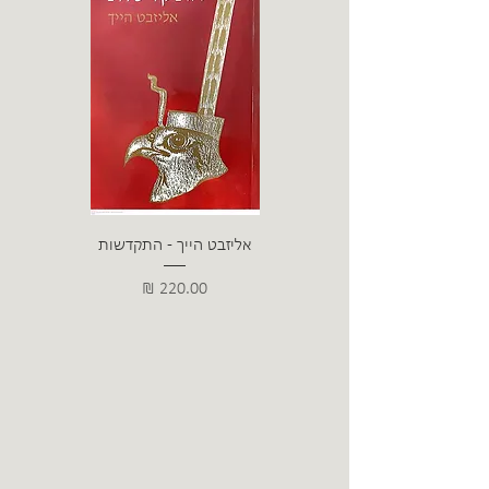
אליזבט הייך - התקדשות
הרב ש. 
מחיר