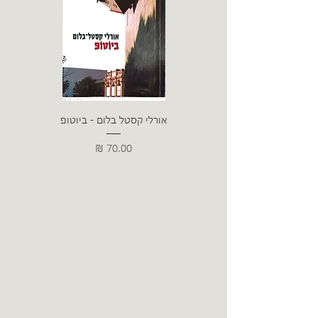
אורלי קסטל בלום - ביוטופ
דייו
מחיר