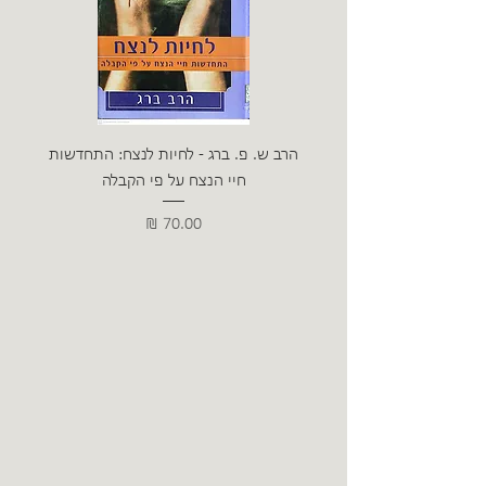
הרב ש. פ. ברג - לחיות לנצח: התחדשות
ניצה 
חיי הנצח על פי הקבלה
מחיר