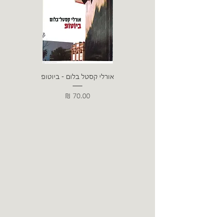
אורלי קסטל בלום - ביוטופ
דייו
מחיר