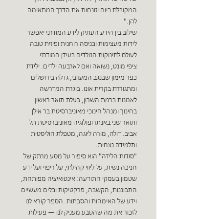
המקובלת כיום וזונחות את הדרך המתאימה
להן."
שילוב בין הידע העתיק לידע המודרני יאפשר
לידות מעצימות וכניסה רוחנית ופיזית טובה
לעולם לתינוקות הנולדים בעידן המודרני.
ציפי מונט, נשואה ואם לארבעה ילדים. ילידת
כפר מימון שבנגב המערבי, גדלה בירושלים
ומתגוררת בקרית אונו. בוגרת המדרשה
לאמנות ברמת השרון, בעלת תואר ראשון
בחינוך ומנהל חינוכי מאוניברסיטת בר אילן
ותואר שני באנתרופולוגיה מאוניברסיטת תל
אביב. דולה, מורה ליוגה, מטפלת הוליסטית
ותלמידה נצחית.
"סודות הלידה" הוא סיפור על מסע מרתק של
חניכה נשית, על ליווי קהילתי, על ריפוי ועל ידע
שטמון בעמקי התודעה: אינטואיציה מפותחת,
התבוננות, הקשבה, פרקטיקות וכלים מעשיים
וידע של האימהות והסבתות. הספר קורא לנו
לזכור את מה שהטבע מעניק לנו — פעילות