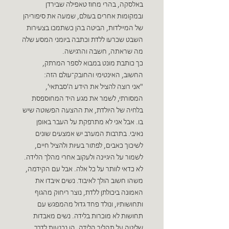
באלסקה, בהרי מחוז טאפילה שבירדן
ובמקומות אחרים בעולם, שמעה את סיפוריהן
של המיילדות, הביטה בהן כשתמכו בצעירות
השבט שכרעו ללדת וכתבה ביומני המסע שלה
מה שראתה, חשבה והרגישה.
כך כותבת מונט במבוא לספר המרתק,
החשוב, האינטימי והחובק־עולם הזה:
"אני רוצה להציל את הידע ה'סבתאי',
המסורתי, לשמר את מגע היד המחוספסת
בלחיה של היולדת, את ההצעה הפשוטה שיש
בו. אבל אני לא מתרפקת על העבר באופן
נאיבי. בתרבות המערב יש אמצעים שונים
לשיכוך כאבים, לפתור בעיות ולהציל חיים,
לשמור על היגיינה ולעקוב אחרי מהלך הלידה.
לא כדאי לוותר על כל אלה. אבל עם הקידמה,
משהו חשוב הולך לאיבוד. נשים איבדו את
האמונה ביכולתן ללדת, נוצר ריחוק מהגוף
ותחושותיו, ונולד פחד גדול מהמפגש עם
תחושות לא מוכרות בלידה. נשים מאבדות
שליטה על תהליך הלידה, הן נכנעות לדרך