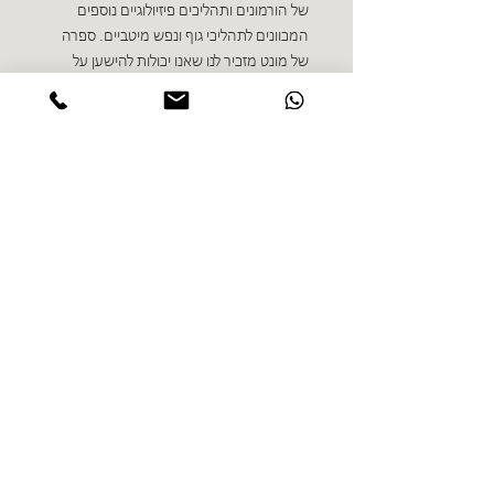
של הורמונים ותהליכים פיזיולוגיים נוספים
המכוונים לתהליכי גוף ונפש מיטביים. ספרה
של מונט מזכיר לנו שאנו יכולות להישען על
אמונה אישית המחזקת את הפן הרוחני וכי
טמון בנו הידע הקדום של הנשים — ללדת."
גילה רונאל
ספרים נוספים בז'אנר