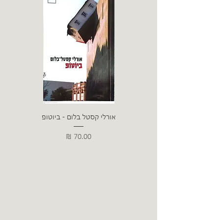
אורלי קסטל בלום - ביוטופ
דייו
מחיר