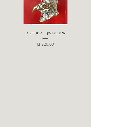
אליזבט הייך - התקדשות
הרב ש. 
מחיר